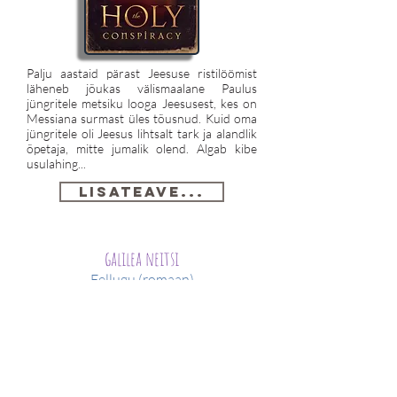
Palju aastaid pärast Jeesuse ristilöömist
läheneb jõukas välismaalane Paulus
jüngritele metsiku looga Jeesusest, kes on
Messiana surmast üles tõusnud. Kuid oma
jüngritele oli Jeesus lihtsalt tark ja alandlik
õpetaja, mitte jumalik olend. Algab kibe
usulahing...
Lisateave...
galilea neitsi
Eellugu (romaan)