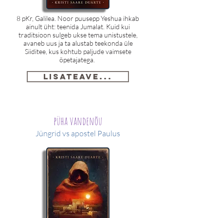
8 pKr, Galilea. Noor puusepp Yeshua ihkab
ainult üht: teenida Jumalat. Kuid kui
traditsioon sulgeb ukse tema unistustele,
avaneb uus ja ta alustab teekonda üle
Siiditee, kus kohtub paljude vaimsete
õpetajatega.
Lisateave...
püha vandenõu
Jüngrid vs apostel Paulus