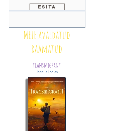
Esita
MEIE avaldatud
raamatud
transmigrant
Jeesus Indias