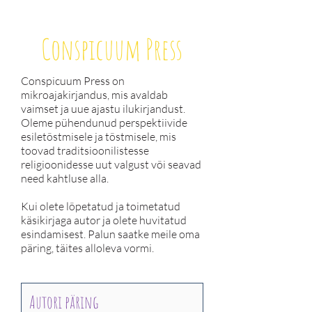
Conspicuum Press
Conspicuum Press on
mikroajakirjandus, mis avaldab
vaimset ja uue ajastu ilukirjandust.
Oleme pühendunud perspektiivide
esiletõstmisele ja tõstmisele, mis
toovad traditsioonilistesse
religioonidesse uut valgust või seavad
need kahtluse alla.
Kui olete lõpetatud ja toimetatud
käsikirjaga autor ja olete huvitatud
esindamisest. Palun saatke meile oma
päring, täites alloleva vormi.
Autori päring