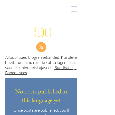
Blogi
Allpool uued blogi sissekanded. Kui olete
huvitatud minu reiside kohta lugemisest,
vaadake minu teist ajaveebi
Buddhade ja
Babade seas
No posts published in
this language yet
Once posts are published, you’ll